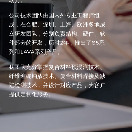
动力。
公司技术团队由国内外专业工程师组
成，在合肥、深圳、上海、欧洲多地成
立研发团队，分别负责结构、硬件、软
件部分的开发，历时2年，推出了S5系
列和LAVA系列产品。
我团队充分掌握复合材料预浸润技术、
纤维缠绕铺放技术、复合材料焊接及缺
陷检测技术，并设计对应产品，为客户
提供定制化服务。