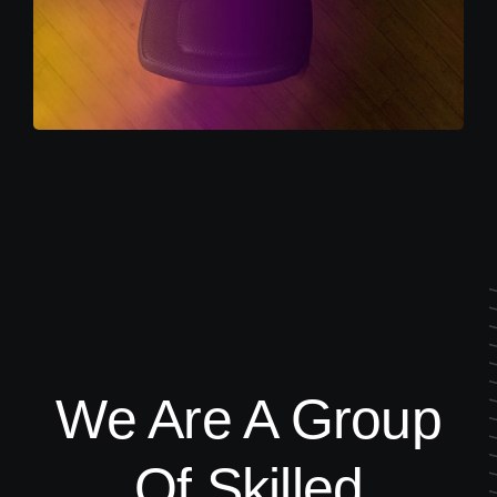
We Are A Group
Of Skilled