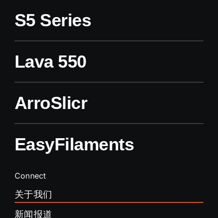
S5 Series
Lava 550
ArroSlicr
EasyFilaments
Connect
关于我们
新闻报道