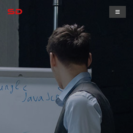
Skip
to
切
换
content
导
航
首页
方案
材料
动态
关于
联系